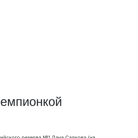
чемпионкой
ийского резерва №1 Дана Садкова (на