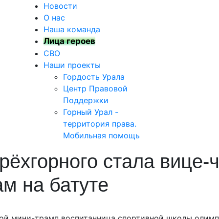
Новости
О нас
Наша команда
Лица героев
СВО
Наши проекты
Гордость Урала
Центр Правовой
Поддержки
Горный Урал -
территория права.
Мобильная помощь
рёхгорного стала вице-
м на батуте
ой мини-трамп воспитанница спортивной школы олимп