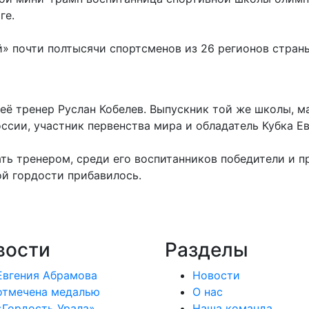
ге.
 почти полтысячи спортсменов из 26 регионов страны
её тренер Руслан Кобелев. Выпускник той же школы, м
ссии, участник первенства мира и обладатель Кубка Е
ть тренером, среди его воспитанников победители и 
ой гордости прибавилось.
вости
Разделы
Евгения Абрамова
Новости
отмечена медалью
О нас
«Гордость Урала»
Наша команда